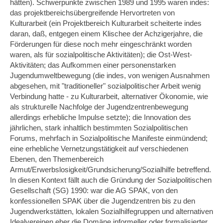
hätten). Schwerpunkte zwischen 1989 und 1995 waren indes:
das projektbereichs­übergreifende Hervortreten von
Kulturarbeit (ein Projektbereich Kulturarbeit scheiterte indes
daran, daß, entgegen einem Klischee der Achzigerjahre, die
För­derungen für diese noch mehr eingeschränkt worden
waren, als für sozialpolitische Aktivitäten); die Ost-West-
Aktivitäten; das Aufkommen einer personenstarken
Jugendumweltbewegung (die indes, von wenigen Ausnahmen
abgesehen, mit "traditioneller" sozialpolitischer Arbeit wenig
Verbindung hatte - zu Kulturarbeit, alternativer Ökonomie, wie
als strukturelle Nachfolge der Jugendzentrenbewegung
allerdings erhebliche Impulse setzte); die Innovation des
jährlichen, stark inhaltlich bestimmten Sozialpolitischen
Forums, mehrfach in Sozialpolitische Manifeste einmündend;
eine erhebliche Vernetzungstätigkeit auf verschiedenen
Ebenen, den Themenbereich
Armut/Erwerbslosigkeit/Grundsicherung/Sozialhilfe betreffend.
In diesen Kontext fällt auch die Gründung der Sozialpolitischen
Gesellschaft (SG) 1990: war die AG SPAK, von den
konfessionellen SPAK über die Jugendzentren bis zu den
Jugendwerkstätten, lokalen Sozialhilfegruppen und alternativen
Idealver­einen eher die Domäne informeller oder formalisierter