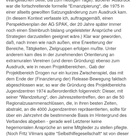
war die fortschreitende formelle "Emanzipierung", die 1975 in
einer allseits gewollten Satzungsänderung zum Ausdruck kam.
(In diesem Kontext verfasste ich, auftragsgemäß, einen
Perspektivenplan der AG SPAK, der 20 Jahre später immer
noch einen Steinbruch bislang ungeleisteter Ansprüche und
Strategien darzustellen geeignet wäre.) Klar war geworden,
daß, nach innen wie nach außen, eine Erweiterung der
Bereiche, Tätigkeiten, Zielgruppen erfolgen mußte. Unter
anderem kam dies in der zunehmenden Orientierung an
extramuralen Vereinen (und deren Gründung) ebenso zum
Ausdruck, wie in neuen Projektbereichen.. Gab der
Projektbereich Drogen nur ein kurzes Zwischenspiel, das mit
dem Ende der (Fi­nanzierung der) Release-Bewegung faktisch
abgeschlossen war, so war die Grün­dung des Projektbereichs
Jugendzentren 1974 außerordentlich folgenreich: Dieser, mit
seiner "Wandzeitung", den Jahreszeitentreffen, den an die 50
Regionalzusam­menschlüssen, die, in ihren besten Zeiten,
abstrakt, an die 4000 Jugendzentren repräsentierten, sollte für
über ein Jahrzehnt die bestimmende Basis im Hintergrund des
Verbandes abgeben - gerade weil Letzterer keine
hegemonialen Ansprüche an seine Mitglieder zu stellen pflegte.
(Noch Fritz Vilmars späte "Selbsthilfegesell­schaft" ist von dieser