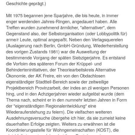
Geschichte geprägt.)
Mit 1975 begannen jene Sparjahre, die bis heute, in immer
enger werdenden Jahres-Ringen, angedauert haben. Alle
Treffen wurden zunehmend ärmlicher, "alternativer", dem
Gegenstand also, der Selbstorganisation (oder Lobbypolitik für)
arme/r Leute, optimal angepaßt. Neben den Verlagsquerelen
(Auslagerung nach Berlin, GmbH-Gründung, Wiederherstellung
des vorigen Zustands 1981) war die Ausweitung der
bestimmende Vorgang der späten Siebzigerjahre. Es entstand
die Vorfoim des späteren Forum der Krüppel- und
Behinderteninitiativen, der Theorie­arbeitskreis Alternative
Ökonomie, der AK Freire, ein von den Obdachlosen
eigenständiger Stadtteil-Bereich sowie der zeitweilige
Projektbereich Provinzarbeit, der indes an zii wenigen Personen
hing, und in den Achzigerjahren wieder aufgelöst wurde (dem
Thema nach, scheint er in den numnehr letzten Jahren in Form
der "eigenständigen Regionalentwicklung" eine
Wiederauferstehung zu feiern). Die vielfachen weiteren
Ausdehnungsversuche übergehe ich hier, da sie zumeist keine
dauerhaften Erfolge zeigten. Weiters zu erwähnen ist die
Koordinierungsstelle für Wohngemeinschaften (KOST), die