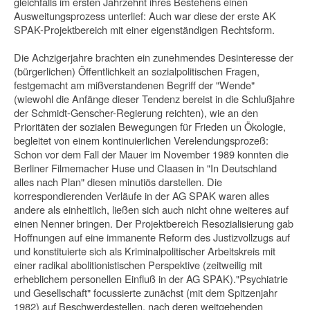
gleichfalls im ersten Jahrzehnt ihres Bestehens einen
Ausweitungsprozess unterlief: Auch war diese der erste AK
SPAK-Projekt­bereich mit einer eigenständigen Rechtsform.
Die Achzigerjahre brachten ein zunehmendes Desinteresse der
(bürgerlichen) Öffentlichkeit an sozialpolitischen Fragen,
festgemacht am mißverstandenen Be­griff der "Wende"
(wiewohl die Anfänge dieser Tendenz bereist in die Schlußjahre
der Schmidt-Genscher-Regierung reichten), wie an den
Prioritäten der sozialen Bewegungen für Frieden un Ökologie,
begleitet von einem kontinuierlichen Ver­elendungsprozeß:
Schon vor dem Fall der Mauer im November 1989 konnten die
Berliner Filmemacher Huse und Claasen in "In Deutschland
alles nach Plan" diesen minutiös darstellen. Die
korrespondierenden Verläufe in der AG SPAK waren alles
andere als einheitlich, ließen sich auch nicht ohne weiteres auf
einen Nenner bringen. Der Projektbereich Resozialisierung gab
Hoffnungen auf eine immanente Reform des Justizvollzugs auf
und konstituierte sich als Kriminalpolitischer Ar­beitskreis mit
einer radikal abolitionistischen Perspektive (zeitweilig mit
erhebli­chem personellen Einfluß in der AG SPAK)."Psychiatrie
und Gesellschaft" focus­sierte zunächst (mit dem Spitzenjahr
1982) auf Beschwerdestellen, nach deren weitgehenden