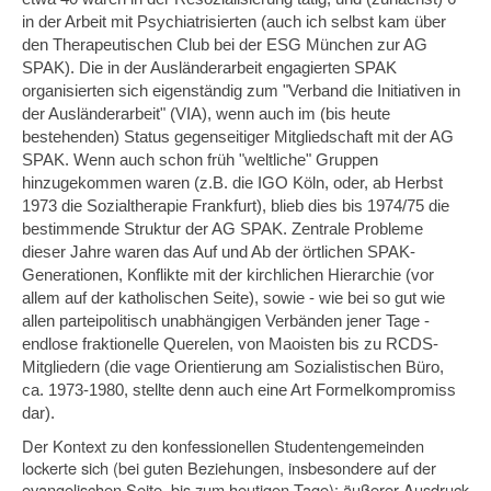
in der Arbeit mit Psychiatrisierten (auch ich selbst kam über
den Therapeutischen Club bei der ESG München zur AG
SPAK). Die in der Ausländerarbeit engagierten SPAK
organisierten sich eigenständig zum "Verband die Initiativen in
der Ausländerarbeit" (VIA), wenn auch im (bis heute
bestehenden) Status gegenseitiger Mitgliedschaft mit der AG
SPAK. Wenn auch schon früh "weltliche" Gruppen
hinzugekommen waren (z.B. die IGO Köln, oder, ab Herbst
1973 die Sozialtherapie Frankfurt), blieb dies bis 1974/75 die
bestim­mende Struktur der AG SPAK. Zentrale Probleme
dieser Jahre waren das Auf und Ab der örtlichen SPAK-
Generationen, Konflikte mit der kirchlichen Hierarchie (vor
allem auf der katholischen Seite), sowie - wie bei so gut wie
allen parteipolitisch unabhängigen Verbänden jener Tage -
endlose fraktionelle Querelen, von Maoisten bis zu RCDS-
Mitgliedern (die vage Orientierung am Sozialistischen Büro,
ca. 1973-1980, stellte denn auch eine Art Formelkompromiss
dar).
Der Kontext zu den konfessionellen Studentengemeinden
lockerte sich (bei guten Beziehungen, insbesondere auf der
evangelischen Seite, bis zum heutigen Tage): äußerer Ausdruck