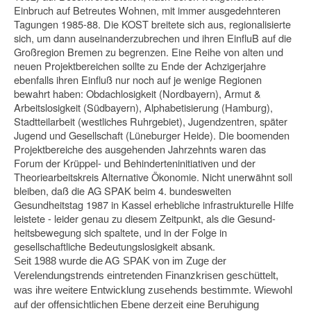
Einbruch auf Betreutes Wohnen, mit immer ausgedehnteren
Tagun­gen 1985-88. Die KOST breitete sich aus, regionalisierte
sich, um dann ausein­anderzubrechen und ihren EinfluB auf die
Großregion Bremen zu begrenzen. Eine Reihe von alten und
neuen Projektbereichen sollte zu Ende der Achzigerjahre
ebenfalls ihren Einfluß nur noch auf je wenige Regionen
bewahrt haben: Obdachlo­sigkeit (Nordbayern), Armut &
Arbeitslosigkeit (Südbayern), Alphabetisierung (Hamburg),
Stadtteilarbeit (westliches Ruhrgebiet), Jugendzentren, später
Jugend und Gesellschaft (Lüneburger Heide). Die boomenden
Projektbereiche des ausge­henden Jahrzehnts waren das
Forum der Krüppel- und Behinderteninitiativen und der
Theoriearbeitskreis Alternative Ökonomie. Nicht unerwähnt soll
bleiben, daß die AG SPAK beim 4. bundesweiten
Gesundheitstag 1987 in Kassel erhebliche infrastrukturelle Hilfe
leistete - leider genau zu diesem Zeitpunkt, als die Gesund­
heitsbewegung sich spaltete, und in der Folge in
gesellschaftliche Bedeutungslosig­keit absank.
Seit 1988 wurde die AG SPAK von im Zuge der
Verelendungstrends eintretenden Finanzkrisen geschüttelt,
was ihre weitere Entwicklung zusehends bestimmte. Wiewohl
auf der offensichtlichen Ebene derzeit eine Beruhigung