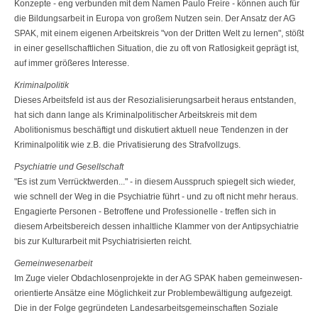
Konzepte - eng verbunden mit dem Namen Paulo Freire - können auch für
die Bildungs­arbeit in Europa von großem Nutzen sein. Der Ansatz der AG
SPAK, mit einem eigenen Arbeitskreis "von der Dritten Welt zu lernen", stößt
in einer gesell­schaftlichen Situation, die zu oft von Ratlosigkeit geprägt ist,
auf immer größe­res Interesse.
Kriminalpolitik
Dieses Arbeitsfeld ist aus der Resozialisierungsarbeit heraus entstanden,
hat sich dann lange als Kriminalpolitischer Arbeitskreis mit dem
Abolitionismus beschäftigt und diskutiert aktuell neue Tendenzen in der
Kriminalpolitik wie z.B. die Privatisierung des Strafvollzugs.
Psychiatrie und Gesellschaft
"Es ist zum Verrücktwerden..." - in diesem Ausspruch spiegelt sich wieder,
wie schnell der Weg in die Psychiatrie führt - und zu oft nicht mehr heraus.
Enga­gierte Personen - Betroffene und Professionelle - treffen sich in
diesem Arbeits­bereich dessen inhaltliche Klammer von der Antipsychiatrie
bis zur Kulturarbeit mit Psychiatrisierten reicht.
Gemeinwesenarbeit
Im Zuge vieler Obdachlosenprojekte in der AG SPAK haben gemeinwesen­
orientierte Ansätze eine Möglichkeit zur Problembewältigung aufgezeigt.
Die in der Folge gegründeten Landesarbeitsgemeinschaften Soziale