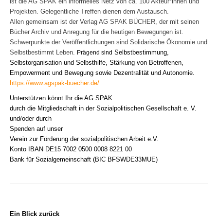
ist die AG SPAK ein informelles Netz von ca. 100 Akteur*innen und
Projekten. Gelegentliche Treffen dienen dem Austausch.
Allen gemeinsam ist der Verlag AG SPAK BÜCHER, der mit seinen
Bücher Archiv und Anregung für die heutigen Bewegungen ist.
Schwerpunkte der Veröffentlichungen
sind
Solidarische Ökonomie und
Selbstbestimmt Leben.
Selbstbestimmung,
Prägend sind
Selbstorganisation und Selbsthilfe
,
Stärkung von Betroffenen,
Empowerment und Bewegung
sowie
Dezentralität und Autonomie
.
https://www.agspak-buecher.de/
Unterstützen könnt Ihr die AG SPAK
durch die Mitgliedschaft in der Sozialpolitischen Gesellschaft e. V.
und/oder durch
Spenden auf unser
Verein zur Förderung der sozialpolitischen Arbeit e.V.
Konto IBAN DE15 7002 0500 0008 8221 00
Bank für Sozialgemeinschaft (BIC BFSWDE33MUE)
Ein Blick zurück