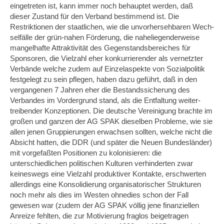
eingetreten ist, kann immer noch behauptet werden, daß
dieser Zustand für den Verband be­stimmend ist. Die
Restriktionen der staatlichen, wie die unvorhersehbaren Wech­
selfälle der grün-nahen Förderung, die naheliegenderweise
mangelhafte Attraktivi­tät des Gegenstandsbereiches für
Sponsoren, die Vielzahl eher konkurrierender als vernetzter
Verbände welche zudem auf Einzelaspekte von Sozialpolitik
festgelegt zu sein pflegen, haben dazu geführt, daß in den
vergangenen 7 Jahren eher die Bestandssicherung des
Verbandes im Vordergrund stand, als die Entfaltung weiter­
treibender Konzeptionen. Die deutsche Vereinigung brachte im
großen und ganzen der AG SPAK dieselben Probleme, wie sie
allen jenen Gruppierungen erwachsen sollten, welche nicht die
Absicht hatten, die DDR (und später die Neuen Bundes­länder)
mit vorgefaßten Positionen zu kolonisieren: die
unterschiedlichen politi­schen Kulturen verhinderten zwar
keineswegs eine Vielzahl produktiver Kontakte, erschwerten
allerdings eine Konsolidierung organisatorischer Strukturen
noch mehr als dies im Westen ohnedies schon der Fall
gewesen war (zudem der AG SPAK völlig jene finanziellen
Anreize fehlten, die zur Motivierung fraglos beigetragen