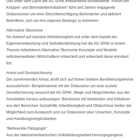
Das unter dem Dach der AG SPAK entstandene bundesweite "Forum der
Krüppel- und Behinderteninitiativen" führt seit Jahren engagierte
Diskussionen um eine Gleichberechtigung Behinderter und aktiviert
Betroffene, sich um ihre eigenen Belange zu kümmern.
Alternative Ökonomie
Als Antwort auf massive Arbeitslosigkeit und unter dem Aspekt der
Eigenver­antwortung und Selbstbestimmung hat die AG SPAK in einem
Theorie-Arbeits­kreis Alternative Ökonomie Konzepte und Modelle
selbstverwalteten Wirt­schaftens entwickelt und entwickelt diese konstant
fort.
Armut und Grundsicherung
Die zunehmenden Armut, droht sich auf immer breitere Bevölkerungskreise
auszudehnen. Beispielsweise mit der Diskussion um eine soziale
Grundsiche­rung versucht die AG SPAK, Wege und Möglichkeiten aus der
Armutsfalle heraus aufzuzeigen. Bündnisse mit Verbänden und Initiativen
aus den Bereichen Sozialhilfe, Arbeitslosigkeit und Obdachlose bieten die
Möglichkeit zum Aus­tausch und zur Diskussion über Ursachen, Konzepte
und Handlungsmöglich­keiten.
"Befreiende Pädagogik"
Aus der lateinamerikanischen Volksbildungsarbeit hervorgegangene